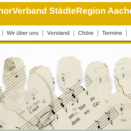
horVerband StädteRegion Aach
Wir über uns
Vorstand
Chöre
Termine