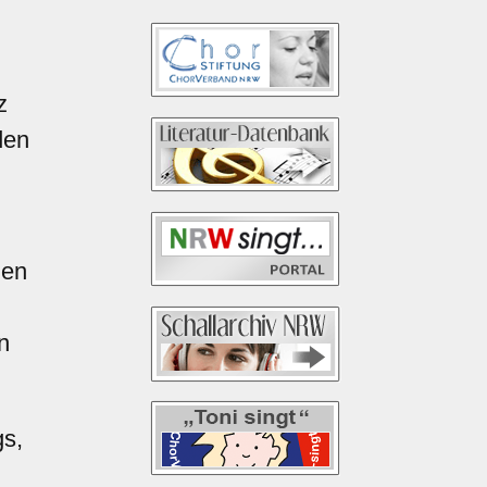
z
den
den
n
gs,