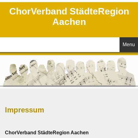
ChorVerband StädteRegion
Aachen
Menu
Startseite
Aktuelles
Wir über uns
Impressum
Vorstand
Chöre
ChorVerband StädteRegion Aachen